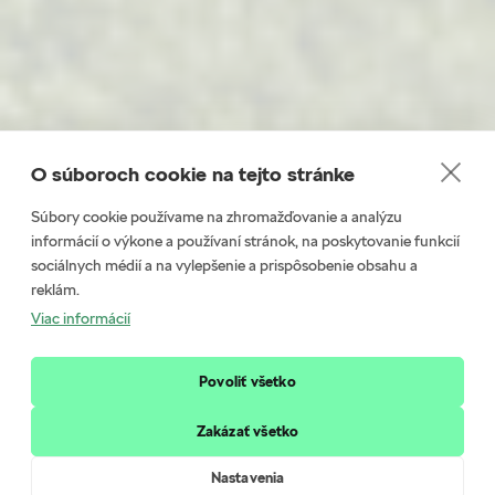
O súboroch cookie na tejto stránke
Súbory cookie používame na zhromažďovanie a analýzu
informácií o výkone a používaní stránok, na poskytovanie funkcií
sociálnych médií a na vylepšenie a prispôsobenie obsahu a
Octavia vám splní sa
reklám.
Viac informácií
viac ako len 3 želania
Povoliť všetko
Pri príležitosti 30. výročia vám prinášame skutočne štedré
benefity, ktoré potešia naozaj každého
Zakázať všetko
Nastavenia
Dozvedieť sa viac