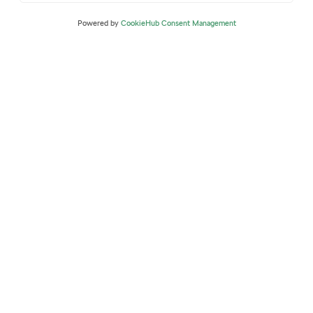
Powered by
CookieHub Consent Management
Sme tu pre vás
DS - CAR
Istvána Gyurcsóa 6975/38
929 01 Dunajská Streda
Dnes máme otvorené do 12:00.
Nech sa páči, navštívte nás.
skoda@dscar.sk