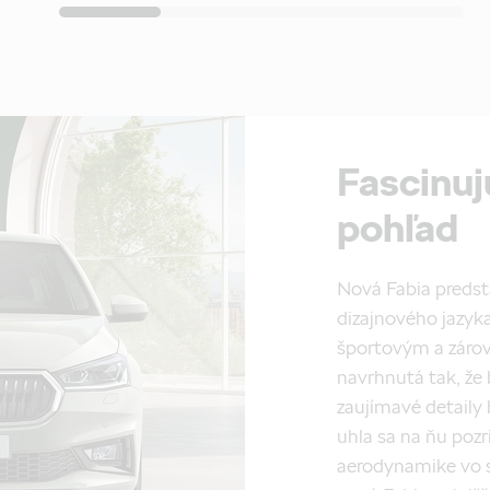
Fascinuj
pohľad
Nová Fabia predsta
dizajnového jazyk
športovým a záro
navrhnutá tak, že
zaujímavé detaily 
uhla sa na ňu pozr
aerodynamike vo s