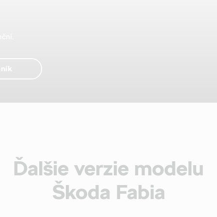
ční.
ník
Ďalšie verzie modelu
Škoda Fabia