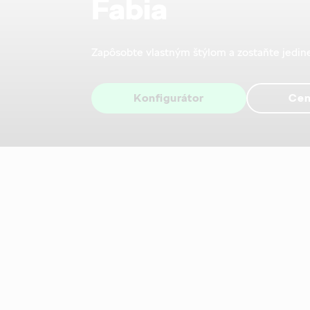
Fabia
Zapôsobte vlastným štýlom a zostaňte jedine
Konfigurátor
Cen