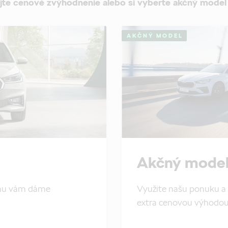
jte cenové zvýhodnenie alebo si vyberte akčný model
AKČNÝ MODEL
Akčný model
tomu vám dáme
Využite našu ponuku a 
extra cenovou výhodo