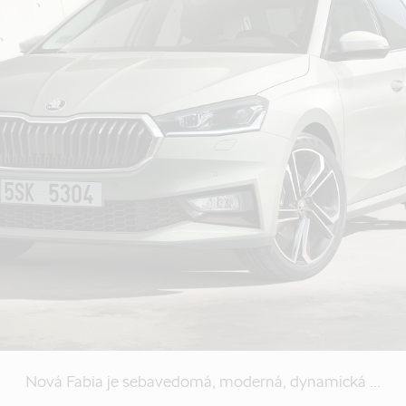
Nová Fabia je sebavedomá, moderná, dynamická ...