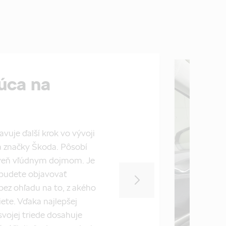
úca na
vuje ďalší krok vo vývoji
a značky Škoda. Pôsobí
veň vľúdnym dojmom. Je
 budete objavovať
bez ohľadu na to, z akého
iete. Vďaka najlepšej
vojej triede dosahuje