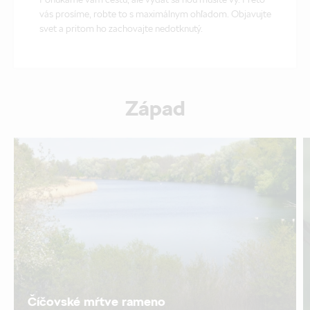
vás prosíme, robte to s maximálnym ohľadom. Objavujte
svet a pritom ho zachovajte nedotknutý.
Západ
Číčovské mŕtve rameno