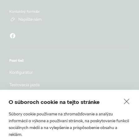
Kontaktný formulár
Napíšte nám
Pozri tiež
Konfigurátor
Testovacia jazda
Objednávka do servisu
O súboroch cookie na tejto stránke
Vozidlá ihneď k odberu
Súbory cookie používame na zhromažďovanie a analýzu
informácií o výkone a používaní stránok, na poskytovanie funkcií
Škoda E-shop
sociálnych médií a na vylepšenie a prispôsobenie obsahu a
reklám.