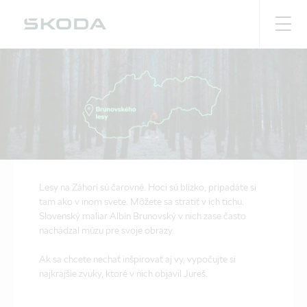
Lesy na Záhorí sú čarovné. Hoci sú blízko, pripadáte si
tam ako v inom svete. Môžete sa stratiť v ich tichu.
Slovenský maliar Albín Brunovský v nich zase často
nachádzal múzu pre svoje obrazy.
Ak sa chcete nechať inšpirovať aj vy, vypočujte si
najkrajšie zvuky, ktoré v nich objavil Jureš.