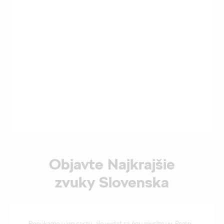
Objavte Najkrajšie
zvuky Slovenska
Ponúkame vám cestu, ale vydať sa ňou musíte vy. Preto