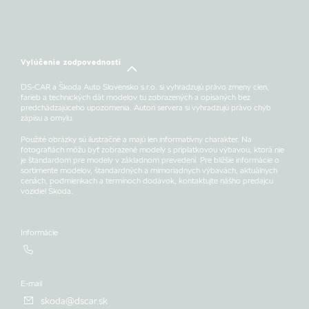
Vylúčenie zodpovednosti
DS-CAR a Škoda Auto Slovensko s.r.o. si vyhradzujú právo zmeny cien,
farieb a technických dát modelov tu zobrazených a opísaných bez
predchádzajúceho upozornenia. Autori servera si vyhradzujú právo chýb
zápisu a omylu.
Použité obrázky sú ilustračné a majú len informatívny charakter. Na
fotografiách môžu byť zobrazené modely s príplatkovou výbavou, ktorá nie
je štandardom pre modely v základnom prevedení. Pre bližšie informácie o
sortimente modelov, štandardných a mimoriadnych výbavách, aktuálnych
cenách, podmienkach a termínoch dodávok, kontaktujte nášho predajcu
vozidiel Škoda.
Informácie
E-mail
skoda@dscar.sk